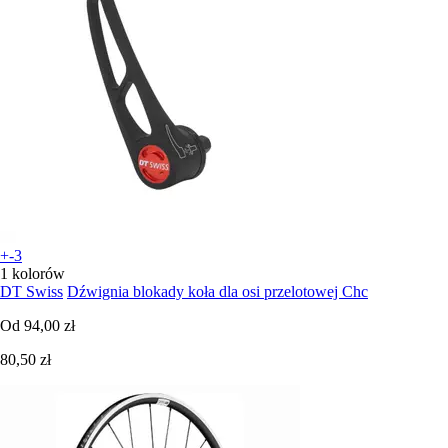
+-3
1 kolorów
DT Swiss
Dźwignia blokady koła dla osi przelotowej Chc
Od
94,00 zł
80,50 zł