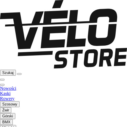
Szukaj
Nowości
Kaski
Rowery
Szosowy
Żwir
Górski
BMX