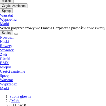
Miejski
Części zamienne
Sprzęt
Warsztat
Wyprzedaż
Marki
Serwis posprzedażowy we Francja
Bezpieczna płatność
Łatwe zwroty
Szukaj
Nowości
Kaski
Rowery
Szosowy
Żwir
Górski
BMX
Miejski
Części zamienne
Sprzęt
Warsztat
Wyprzedaż
Marki
Strona główna
/
Marki
/
DT Swiss