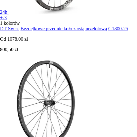
24h
+-3
1 kolorów
DT Swiss
Bezdętkowe przednie koło z osią przelotową G1800-25
Od
1078,00 zł
800,50 zł