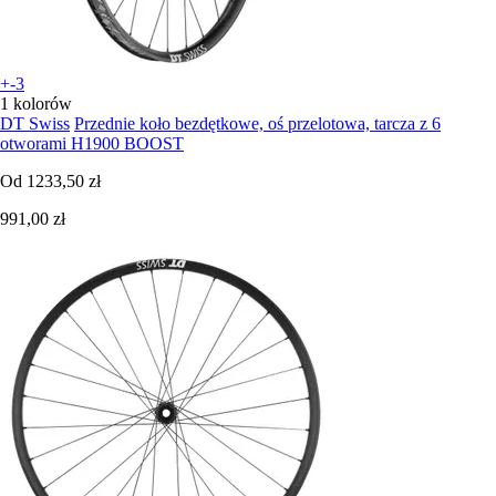
+-3
1 kolorów
DT Swiss
Przednie koło bezdętkowe, oś przelotowa, tarcza z 6
otworami H1900 BOOST
Od
1233,50 zł
991,00 zł