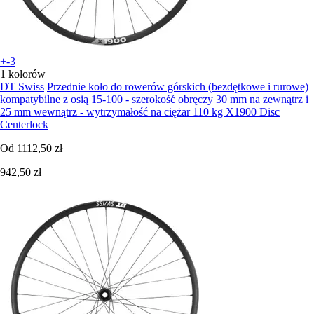
+-3
1 kolorów
DT Swiss
Przednie koło do rowerów górskich (bezdętkowe i rurowe)
kompatybilne z osią 15-100 - szerokość obręczy 30 mm na zewnątrz i
25 mm wewnątrz - wytrzymałość na ciężar 110 kg X1900 Disc
Centerlock
Od
1112,50 zł
942,50 zł