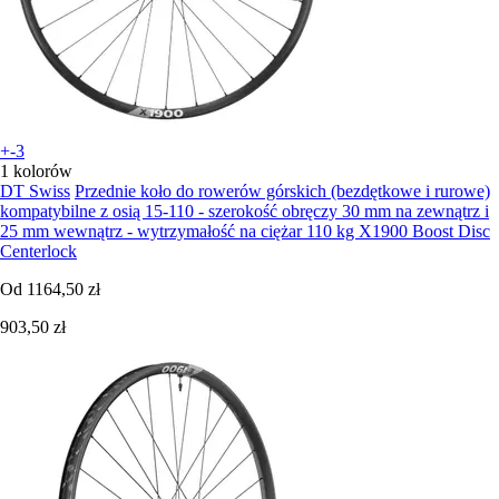
+-3
1 kolorów
DT Swiss
Przednie koło do rowerów górskich (bezdętkowe i rurowe)
kompatybilne z osią 15-110 - szerokość obręczy 30 mm na zewnątrz i
25 mm wewnątrz - wytrzymałość na ciężar 110 kg X1900 Boost Disc
Centerlock
Od
1164,50 zł
903,50 zł