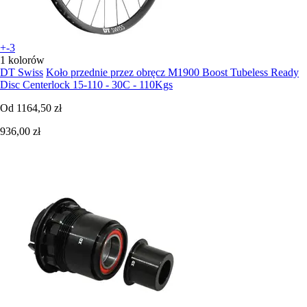
+-3
1 kolorów
DT Swiss
Koło przednie przez obręcz M1900 Boost Tubeless Ready
Disc Centerlock 15-110 - 30C - 110Kgs
Od
1164,50 zł
936,00 zł