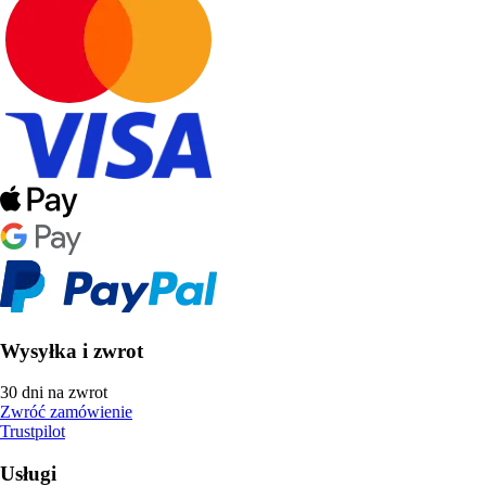
Wysyłka i zwrot
30 dni na zwrot
Zwróć zamówienie
Trustpilot
Usługi