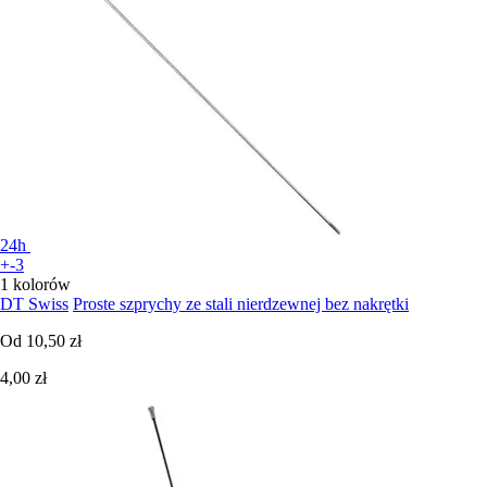
24h
+-3
1 kolorów
DT Swiss
Proste szprychy ze stali nierdzewnej bez nakrętki
Od
10,50 zł
4,00 zł