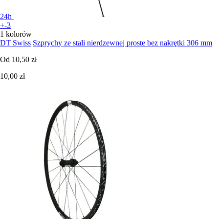
24h
+-3
1 kolorów
DT Swiss
Szprychy ze stali nierdzewnej proste bez nakrętki 306 mm
Od
10,50 zł
10,00 zł