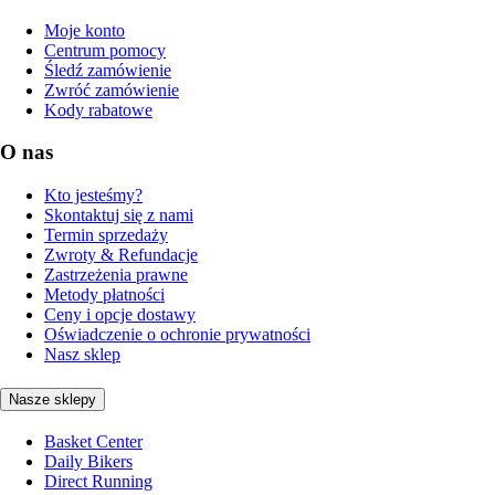
Moje konto
Centrum pomocy
Śledź zamówienie
Zwróć zamówienie
Kody rabatowe
O nas
Kto jesteśmy?
Skontaktuj się z nami
Termin sprzedaży
Zwroty & Refundacje
Zastrzeżenia prawne
Metody płatności
Ceny i opcje dostawy
Oświadczenie o ochronie prywatności
Nasz sklep
Nasze sklepy
Basket Center
Daily Bikers
Direct Running