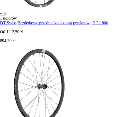
+-3
1 kolorów
DT Swiss
Bezdętkowe przednie koło z osią przelotową HG 1800
Od
1112,50 zł
894,50 zł