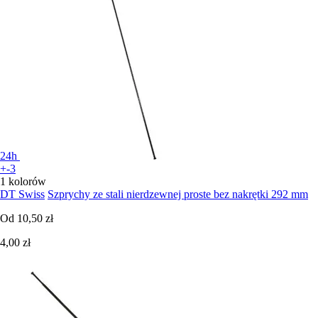
24h
+-3
1 kolorów
DT Swiss
Szprychy ze stali nierdzewnej proste bez nakrętki 292 mm
Od
10,50 zł
4,00 zł