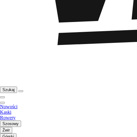
Szukaj
Nowości
Kaski
Rowery
Szosowy
Żwir
Górski