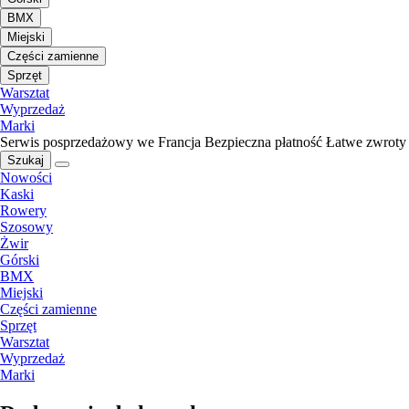
BMX
Miejski
Części zamienne
Sprzęt
Warsztat
Wyprzedaż
Marki
Serwis posprzedażowy we Francja
Bezpieczna płatność
Łatwe zwroty
Szukaj
Nowości
Kaski
Rowery
Szosowy
Żwir
Górski
BMX
Miejski
Części zamienne
Sprzęt
Warsztat
Wyprzedaż
Marki