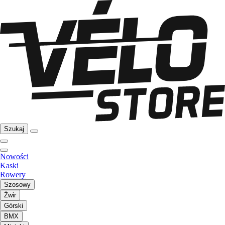
Szukaj
Nowości
Kaski
Rowery
Szosowy
Żwir
Górski
BMX