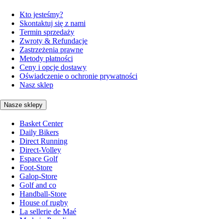
Kto jesteśmy?
Skontaktuj się z nami
Termin sprzedaży
Zwroty & Refundacje
Zastrzeżenia prawne
Metody płatności
Ceny i opcje dostawy
Oświadczenie o ochronie prywatności
Nasz sklep
Nasze sklepy
Basket Center
Daily Bikers
Direct Running
Direct-Volley
Espace Golf
Foot-Store
Galop-Store
Golf and co
Handball-Store
House of rugby
La sellerie de Maé