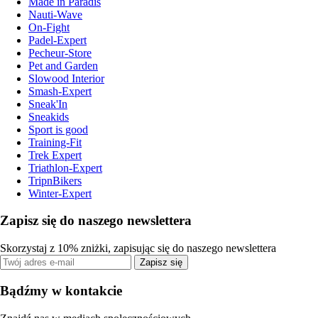
Made in Paradis
Nauti-Wave
On-Fight
Padel-Expert
Pecheur-Store
Pet and Garden
Slowood Interior
Smash-Expert
Sneak'In
Sneakids
Sport is good
Training-Fit
Trek Expert
Triathlon-Expert
TripnBikers
Winter-Expert
Zapisz się do naszego newslettera
Skorzystaj z 10% zniżki, zapisując się do naszego newslettera
Zapisz się
Bądźmy w kontakcie