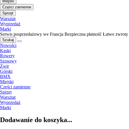
Miejski
Części zamienne
Sprzęt
Warsztat
Wyprzedaż
Marki
Serwis posprzedażowy we Francja
Bezpieczna płatność
Łatwe zwroty
Szukaj
Nowości
Kaski
Rowery
Szosowy
Żwir
Górski
BMX
Miejski
Części zamienne
Sprzęt
Warsztat
Wyprzedaż
Marki
Dodawanie do koszyka...