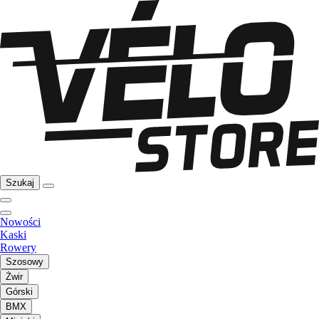
Szukaj
Nowości
Kaski
Rowery
Szosowy
Żwir
Górski
BMX