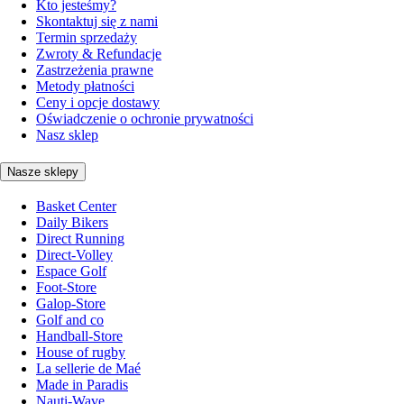
Kto jesteśmy?
Skontaktuj się z nami
Termin sprzedaży
Zwroty & Refundacje
Zastrzeżenia prawne
Metody płatności
Ceny i opcje dostawy
Oświadczenie o ochronie prywatności
Nasz sklep
Nasze sklepy
Basket Center
Daily Bikers
Direct Running
Direct-Volley
Espace Golf
Foot-Store
Galop-Store
Golf and co
Handball-Store
House of rugby
La sellerie de Maé
Made in Paradis
Nauti-Wave