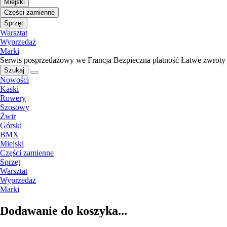
Miejski
Części zamienne
Sprzęt
Warsztat
Wyprzedaż
Marki
Serwis posprzedażowy we Francja
Bezpieczna płatność
Łatwe zwroty
Szukaj
Nowości
Kaski
Rowery
Szosowy
Żwir
Górski
BMX
Miejski
Części zamienne
Sprzęt
Warsztat
Wyprzedaż
Marki
Dodawanie do koszyka...