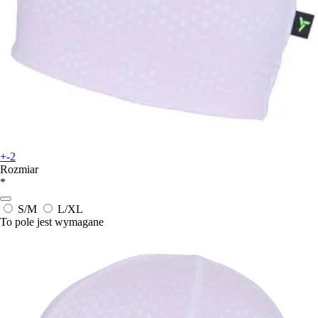
+-2
Rozmiar
*
S/M
L/XL
To pole jest wymagane