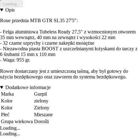
Loading...
Opis
Roue przednia MTB GTR SL35 27'5":
- Felga aluminiowa Tubeless Ready 27,5" z wzmocnionym otworem
35 mm wewnątrz, 40 mm na zewnątrz i wysokości 22 mm
- 32 czarne szprychy i czarne nakrętki mosiężne
- Niezawodna piasta BOOST z uszczelnianymi łożyskami do tarczy z
6 śrubami 15 mm x 110 mm
- Waga: 955 gr.
Rower dostarczany jest z umieszczoną taśmą, aby był gotowy do
użycia bezdętkowego oraz zaworem do systemu bezdętkowego.
Dodatkowe informacje
Marka
Gurpil
Kolor
zielony
Kolor
Zielony
Płeć
Mieszane
Grupa wiekowa
Dorośli
Loading...
Loading...