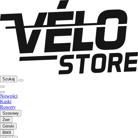
Szukaj
Nowości
Kaski
Rowery
Szosowy
Żwir
Górski
BMX