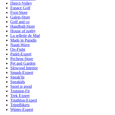
Direct-Volley
Espace Golf
Foot-Store
Galop-Store
Golf and co
Handball-Store
House of rugby
La sellerie de Maé
Made in Paradis
Nauti-Wave
On-Fight
Padel-Expert
Pecheur-Store
Pet and Garden
Slowood Interior
Smash-Expert
Sneak'In
Sneakids
Sport is good
Training-Fit
Trek Expert
Triathlon-Expert
TripnBikers
Winter-Expert