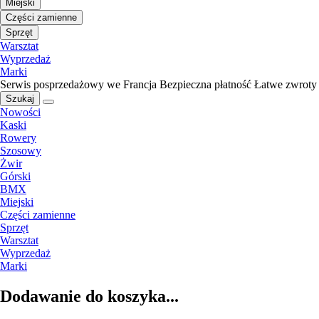
Miejski
Części zamienne
Sprzęt
Warsztat
Wyprzedaż
Marki
Serwis posprzedażowy we Francja
Bezpieczna płatność
Łatwe zwroty
Szukaj
Nowości
Kaski
Rowery
Szosowy
Żwir
Górski
BMX
Miejski
Części zamienne
Sprzęt
Warsztat
Wyprzedaż
Marki
Dodawanie do koszyka...