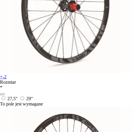
+-2
Rozmiar
*
27,5"
29"
To pole jest wymagane