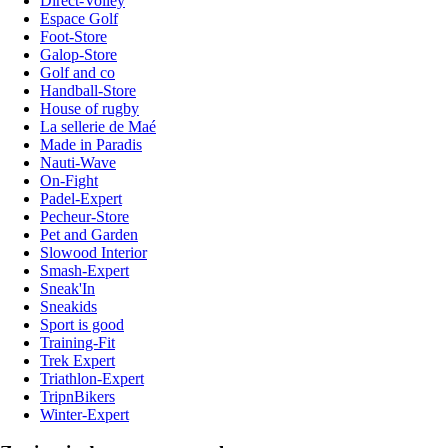
Direct-Volley
Espace Golf
Foot-Store
Galop-Store
Golf and co
Handball-Store
House of rugby
La sellerie de Maé
Made in Paradis
Nauti-Wave
On-Fight
Padel-Expert
Pecheur-Store
Pet and Garden
Slowood Interior
Smash-Expert
Sneak'In
Sneakids
Sport is good
Training-Fit
Trek Expert
Triathlon-Expert
TripnBikers
Winter-Expert