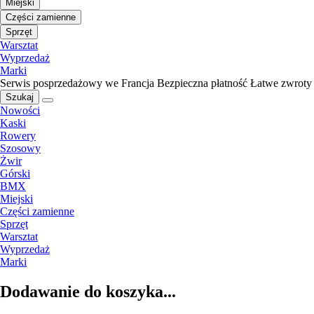
Miejski
Części zamienne
Sprzęt
Warsztat
Wyprzedaż
Marki
Serwis posprzedażowy we Francja
Bezpieczna płatność
Łatwe zwroty
Szukaj
Nowości
Kaski
Rowery
Szosowy
Żwir
Górski
BMX
Miejski
Części zamienne
Sprzęt
Warsztat
Wyprzedaż
Marki
Dodawanie do koszyka...