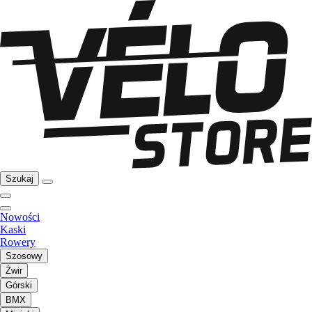
Szukaj
Nowości
Kaski
Rowery
Szosowy
Żwir
Górski
BMX