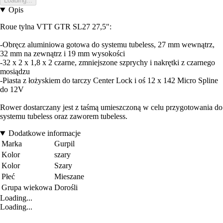
Loading...
Opis
Roue tylna VTT GTR SL27 27,5":
-Obręcz aluminiowa gotowa do systemu tubeless, 27 mm wewnątrz,
32 mm na zewnątrz i 19 mm wysokości
-32 x 2 x 1,8 x 2 czarne, zmniejszone szprychy i nakrętki z czarnego
mosiądzu
-Piasta z łożyskiem do tarczy Center Lock i oś 12 x 142 Micro Spline
do 12V
Rower dostarczany jest z taśmą umieszczoną w celu przygotowania do
systemu tubeless oraz zaworem tubeless.
Dodatkowe informacje
Marka
Gurpil
Kolor
szary
Kolor
Szary
Płeć
Mieszane
Grupa wiekowa
Dorośli
Loading...
Loading...