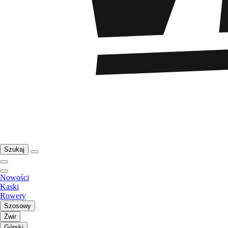
Szukaj
Nowości
Kaski
Rowery
Szosowy
Żwir
Górski