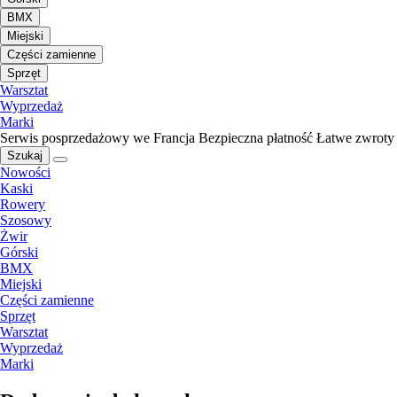
BMX
Miejski
Części zamienne
Sprzęt
Warsztat
Wyprzedaż
Marki
Serwis posprzedażowy we Francja
Bezpieczna płatność
Łatwe zwroty
Szukaj
Nowości
Kaski
Rowery
Szosowy
Żwir
Górski
BMX
Miejski
Części zamienne
Sprzęt
Warsztat
Wyprzedaż
Marki