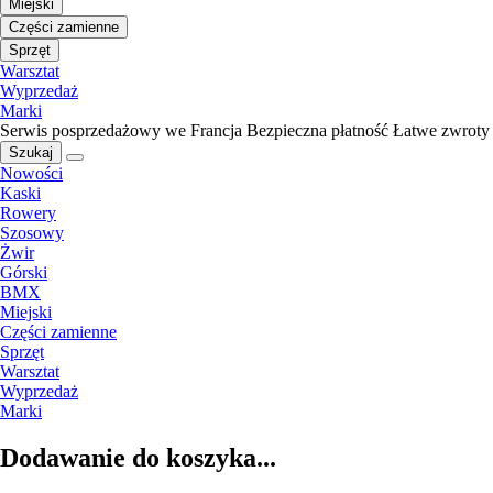
Miejski
Części zamienne
Sprzęt
Warsztat
Wyprzedaż
Marki
Serwis posprzedażowy we Francja
Bezpieczna płatność
Łatwe zwroty
Szukaj
Nowości
Kaski
Rowery
Szosowy
Żwir
Górski
BMX
Miejski
Części zamienne
Sprzęt
Warsztat
Wyprzedaż
Marki
Dodawanie do koszyka...