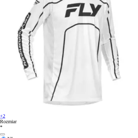
+2
Rozmiar
*