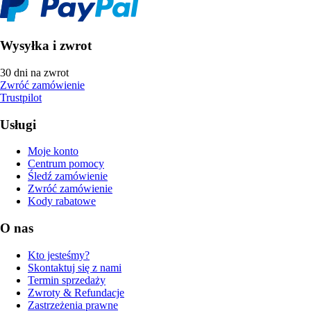
Wysyłka i zwrot
30 dni na zwrot
Zwróć zamówienie
Trustpilot
Usługi
Moje konto
Centrum pomocy
Śledź zamówienie
Zwróć zamówienie
Kody rabatowe
O nas
Kto jesteśmy?
Skontaktuj się z nami
Termin sprzedaży
Zwroty & Refundacje
Zastrzeżenia prawne