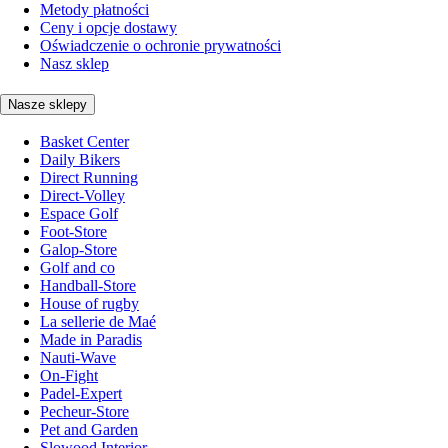
Metody płatności
Ceny i opcje dostawy
Oświadczenie o ochronie prywatności
Nasz sklep
Nasze sklepy
Basket Center
Daily Bikers
Direct Running
Direct-Volley
Espace Golf
Foot-Store
Galop-Store
Golf and co
Handball-Store
House of rugby
La sellerie de Maé
Made in Paradis
Nauti-Wave
On-Fight
Padel-Expert
Pecheur-Store
Pet and Garden
Slowood Interior