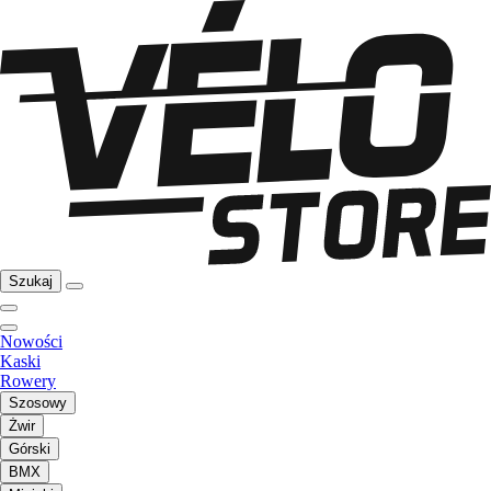
Szukaj
Nowości
Kaski
Rowery
Szosowy
Żwir
Górski
BMX