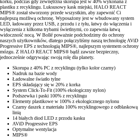
korku, podczas gdy zewnętrzna skorupa jest w 40% wykonana z
plastiku z recyklingu. Luksusowy kask miejski, HALO REACT
MIPS® został stworzony przede wszystkim, aby zapewnić Ci
najlepszą możliwą ochronę. Wyposażony jest w wbudowany system
LED, ładowany przez USB, z przodu i z tyłu, łatwy do włączenia i
wyłączenia z kilkoma trybami świetlnymi, co zapewnia łatwą
widoczność nocą. W Bollé poważnie podchodzimy do ochrony
naszych użytkowników, dlatego połączyliśmy naszą technologię AViD
Progressive EPS z technologią MIPS®, najlepszym systemem ochrony
mózgu. Z HALO REACT MIPS® bądź zawsze bezpieczny,
jednocześnie odgrywając swoją rolę dla planety.
Skorupa z 40% PC z recyklingu (tylko kolor czarny)
Nadruk na bazie wody
Ładowalne światło tylne
EPS składający się w 20% z korka
System Click-To-Fit (100% ekologiczny nylon)
Podszewka i paski 100% z recyklingu
Elementy plastikowe w 100% z ekologicznego nylonu
Czarny daszek z materiału 100% recyklingowego z odblaskową
linią
14 białych diod LED z przodu kasku
AViD Progressive EPS
Optymalne wentylacja
MIPS®