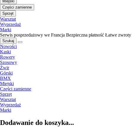
Miejski
Części zamienne
Sprzęt
Warsztat
Wyprzedaż
Marki
Serwis posprzedażowy we Francja
Bezpieczna płatność
Łatwe zwroty
Szukaj
Nowości
Kaski
Rowery
Szosowy
Żwir
Górski
BMX
Miejski
Części zamienne
Sprzęt
Warsztat
Wyprzedaż
Marki
Dodawanie do koszyka...