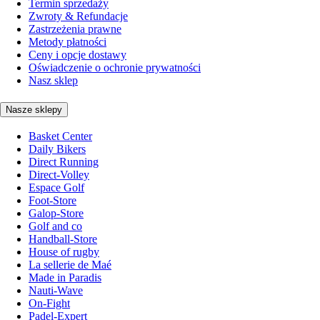
Termin sprzedaży
Zwroty & Refundacje
Zastrzeżenia prawne
Metody płatności
Ceny i opcje dostawy
Oświadczenie o ochronie prywatności
Nasz sklep
Nasze sklepy
Basket Center
Daily Bikers
Direct Running
Direct-Volley
Espace Golf
Foot-Store
Galop-Store
Golf and co
Handball-Store
House of rugby
La sellerie de Maé
Made in Paradis
Nauti-Wave
On-Fight
Padel-Expert