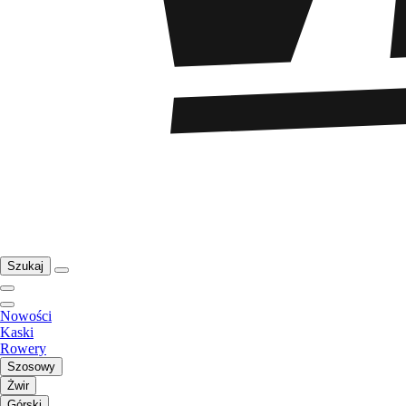
Szukaj
Nowości
Kaski
Rowery
Szosowy
Żwir
Górski