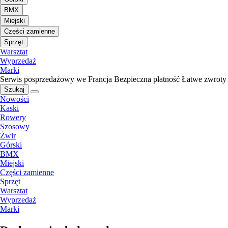
BMX
Miejski
Części zamienne
Sprzęt
Warsztat
Wyprzedaż
Marki
Serwis posprzedażowy we Francja
Bezpieczna płatność
Łatwe zwroty
Szukaj
Nowości
Kaski
Rowery
Szosowy
Żwir
Górski
BMX
Miejski
Części zamienne
Sprzęt
Warsztat
Wyprzedaż
Marki