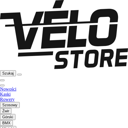
Szukaj
Nowości
Kaski
Rowery
Szosowy
Żwir
Górski
BMX