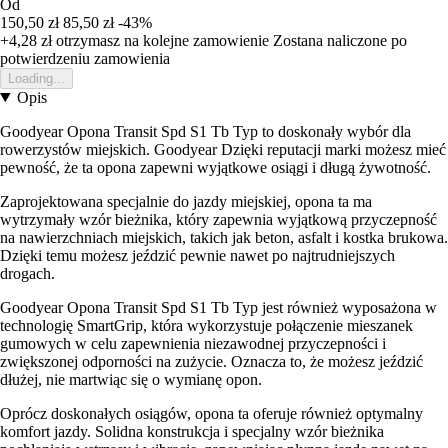
Od
150,50 zł
85,50 zł
-43%
+4,28 zł
otrzymasz na kolejne zamowienie
Zostana naliczone po
potwierdzeniu zamowienia
Loading...
Opis
Goodyear Opona Transit Spd S1 Tb Typ to doskonały wybór dla
rowerzystów miejskich. Goodyear Dzięki reputacji marki możesz mieć
pewność, że ta opona zapewni wyjątkowe osiągi i długą żywotność.
Zaprojektowana specjalnie do jazdy miejskiej, opona ta ma
wytrzymały wzór bieżnika, który zapewnia wyjątkową przyczepność
na nawierzchniach miejskich, takich jak beton, asfalt i kostka brukowa.
Dzięki temu możesz jeździć pewnie nawet po najtrudniejszych
drogach.
Goodyear Opona Transit Spd S1 Tb Typ jest również wyposażona w
technologię SmartGrip, która wykorzystuje połączenie mieszanek
gumowych w celu zapewnienia niezawodnej przyczepności i
zwiększonej odporności na zużycie. Oznacza to, że możesz jeździć
dłużej, nie martwiąc się o wymianę opon.
Oprócz doskonałych osiągów, opona ta oferuje również optymalny
komfort jazdy. Solidna konstrukcja i specjalny wzór bieżnika