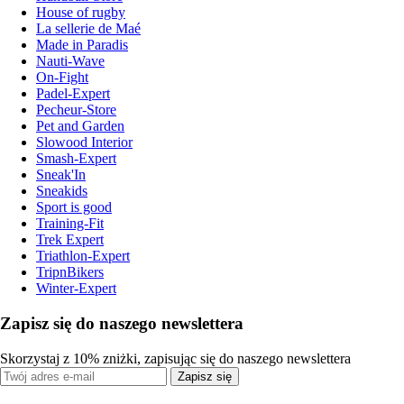
House of rugby
La sellerie de Maé
Made in Paradis
Nauti-Wave
On-Fight
Padel-Expert
Pecheur-Store
Pet and Garden
Slowood Interior
Smash-Expert
Sneak'In
Sneakids
Sport is good
Training-Fit
Trek Expert
Triathlon-Expert
TripnBikers
Winter-Expert
Zapisz się do naszego newslettera
Skorzystaj z 10% zniżki, zapisując się do naszego newslettera
Zapisz się