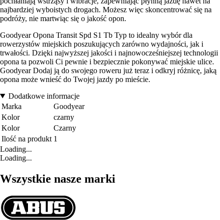
pochłaniają wstrząsy i wibracje, zapewniając płynną jazdę nawet na
najbardziej wyboistych drogach. Możesz więc skoncentrować się na
podróży, nie martwiąc się o jakość opon.
Goodyear Opona Transit Spd S1 Tb Typ to idealny wybór dla
rowerzystów miejskich poszukujących zarówno wydajności, jak i
trwałości. Dzięki najwyższej jakości i najnowocześniejszej technologii
opona ta pozwoli Ci pewnie i bezpiecznie pokonywać miejskie ulice.
Goodyear Dodaj ją do swojego roweru już teraz i odkryj różnicę, jaką
opona może wnieść do Twojej jazdy po mieście.
Dodatkowe informacje
Marka
Goodyear
Kolor
czarny
Kolor
Czarny
Ilość na produkt
1
Loading...
Loading...
Wszystkie nasze marki