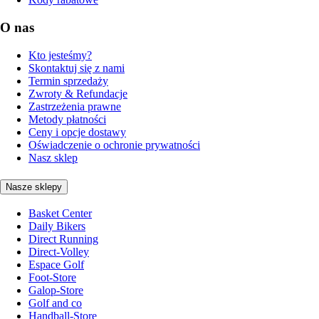
O nas
Kto jesteśmy?
Skontaktuj się z nami
Termin sprzedaży
Zwroty & Refundacje
Zastrzeżenia prawne
Metody płatności
Ceny i opcje dostawy
Oświadczenie o ochronie prywatności
Nasz sklep
Nasze sklepy
Basket Center
Daily Bikers
Direct Running
Direct-Volley
Espace Golf
Foot-Store
Galop-Store
Golf and co
Handball-Store