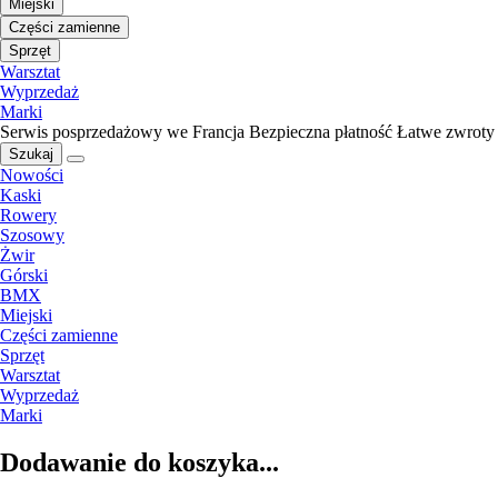
Miejski
Części zamienne
Sprzęt
Warsztat
Wyprzedaż
Marki
Serwis posprzedażowy we Francja
Bezpieczna płatność
Łatwe zwroty
Szukaj
Nowości
Kaski
Rowery
Szosowy
Żwir
Górski
BMX
Miejski
Części zamienne
Sprzęt
Warsztat
Wyprzedaż
Marki
Dodawanie do koszyka...