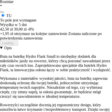
Rozmiar
*
TU
To pole jest wymagane
Wysyłka w 5 dni
42,50 zł
39,00 zł
-8%
+1,95 zł
otrzymasz na kolejne zamowienie
Zostana naliczone po
potwierdzeniu zamowienia
Loading...
Opis
Buta na butelkę Hydro Flask Small to niezbędny dodatek dla
miłośników jazdy na rowerze, którzy chcą pozostać nawadniani przez
cały czas swoich tras. Zaprojektowana specjalnie dla butelek Hydro
Flask, ta innowacyjna osłona łączy w sobie praktyczność i wydajność.
Wykonana z materiałów wysokiej jakości, buta na butelkę zapewnia
doskonałą ochronę dla twojej butelki, jednocześnie utrzymując
temperaturę twoich napojów. Niezależnie od tego, czy wybierasz
ciepły, czy zimny napój, ta osłona gwarantuje, że będziesz mógł
cieszyć się nawodnieniem w idealnej temperaturze.
Rowerzyści szczególnie docenią jej ergonomiczny design, który
umożliwia łatwe trzymanie i bezproblemowy transport. Dzięki swojej