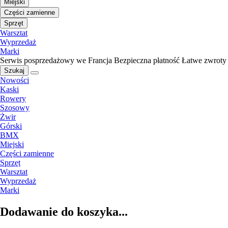
Miejski
Części zamienne
Sprzęt
Warsztat
Wyprzedaż
Marki
Serwis posprzedażowy we Francja
Bezpieczna płatność
Łatwe zwroty
Szukaj
Nowości
Kaski
Rowery
Szosowy
Żwir
Górski
BMX
Miejski
Części zamienne
Sprzęt
Warsztat
Wyprzedaż
Marki
Dodawanie do koszyka...