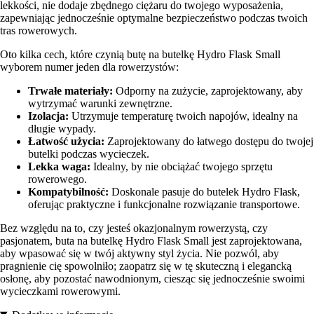
lekkości, nie dodaje zbędnego ciężaru do twojego wyposażenia,
zapewniając jednocześnie optymalne bezpieczeństwo podczas twoich
tras rowerowych.
Oto kilka cech, które czynią butę na butelkę Hydro Flask Small
wyborem numer jeden dla rowerzystów:
Trwałe materiały:
Odporny na zużycie, zaprojektowany, aby
wytrzymać warunki zewnętrzne.
Izolacja:
Utrzymuje temperaturę twoich napojów, idealny na
długie wypady.
Łatwość użycia:
Zaprojektowany do łatwego dostępu do twojej
butelki podczas wycieczek.
Lekka waga:
Idealny, by nie obciążać twojego sprzętu
rowerowego.
Kompatybilność:
Doskonale pasuje do butelek Hydro Flask,
oferując praktyczne i funkcjonalne rozwiązanie transportowe.
Bez względu na to, czy jesteś okazjonalnym rowerzystą, czy
pasjonatem, buta na butelkę Hydro Flask Small jest zaprojektowana,
aby wpasować się w twój aktywny styl życia. Nie pozwól, aby
pragnienie cię spowolniło; zaopatrz się w tę skuteczną i elegancką
osłonę, aby pozostać nawodnionym, ciesząc się jednocześnie swoimi
wycieczkami rowerowymi.