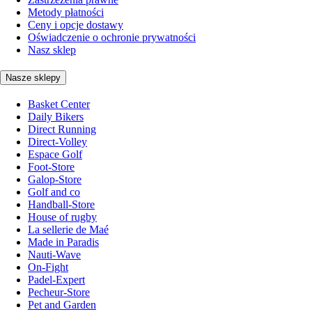
Metody płatności
Ceny i opcje dostawy
Oświadczenie o ochronie prywatności
Nasz sklep
Nasze sklepy
Basket Center
Daily Bikers
Direct Running
Direct-Volley
Espace Golf
Foot-Store
Galop-Store
Golf and co
Handball-Store
House of rugby
La sellerie de Maé
Made in Paradis
Nauti-Wave
On-Fight
Padel-Expert
Pecheur-Store
Pet and Garden