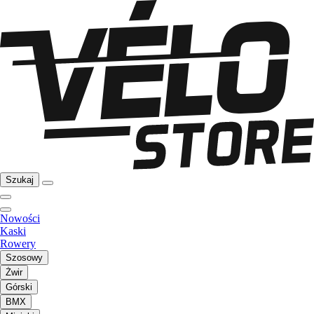
Szukaj
Nowości
Kaski
Rowery
Szosowy
Żwir
Górski
BMX