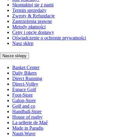
Skontaktuj się z nami
Termin sprzedaży
Zwroty & Refundacje
Zastrzeżenia prawne
Metody płatności
Ceny i opcje dostawy
Oświadczenie o ochronie prywatności
Nasz sklep
Nasze sklepy
Basket Center
Daily Bikers
Direct Running
Direct-Volley
Espace Golf
Foot-Store
Galop-Store
Golf and co
Handball-Store
House of rugby
La sellerie de Maé
Made in Paradis
Nauti-Wave