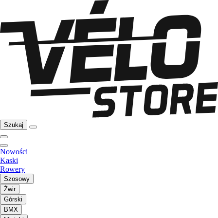
Szukaj
Nowości
Kaski
Rowery
Szosowy
Żwir
Górski
BMX