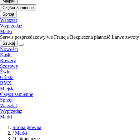
Miejski
Części zamienne
Sprzęt
Warsztat
Wyprzedaż
Marki
Serwis posprzedażowy we Francja
Bezpieczna płatność
Łatwe zwroty
Szukaj
Nowości
Kaski
Rowery
Szosowy
Żwir
Górski
BMX
Miejski
Części zamienne
Sprzęt
Warsztat
Wyprzedaż
Marki
Strona główna
/
Marki
/
Chimpanzee