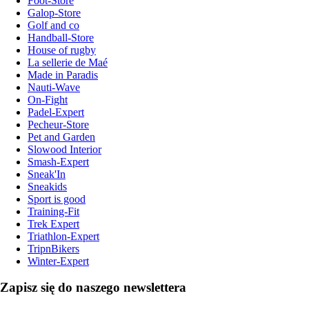
Foot-Store
Galop-Store
Golf and co
Handball-Store
House of rugby
La sellerie de Maé
Made in Paradis
Nauti-Wave
On-Fight
Padel-Expert
Pecheur-Store
Pet and Garden
Slowood Interior
Smash-Expert
Sneak'In
Sneakids
Sport is good
Training-Fit
Trek Expert
Triathlon-Expert
TripnBikers
Winter-Expert
Zapisz się do naszego newslettera