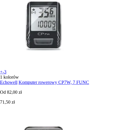
+-3
1 kolorów
Echowell
Komputer rowerowy CP7W, 7 FUNC
Od
82,00 zł
71,50 zł