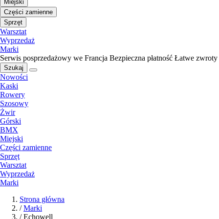
Miejski
Części zamienne
Sprzęt
Warsztat
Wyprzedaż
Marki
Serwis posprzedażowy we Francja
Bezpieczna płatność
Łatwe zwroty
Szukaj
Nowości
Kaski
Rowery
Szosowy
Żwir
Górski
BMX
Miejski
Części zamienne
Sprzęt
Warsztat
Wyprzedaż
Marki
Strona główna
/
Marki
/
Echowell