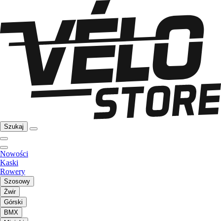
Szukaj
Nowości
Kaski
Rowery
Szosowy
Żwir
Górski
BMX