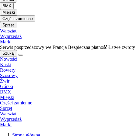
BMX
Miejski
Części zamienne
Sprzęt
Warsztat
Wyprzedaż
Marki
Serwis posprzedażowy we Francja
Bezpieczna płatność
Łatwe zwroty
Szukaj
Nowości
Kaski
Rowery
Szosowy
Żwir
Górski
BMX
Miejski
Części zamienne
Sprzęt
Warsztat
Wyprzedaż
Marki
Strona główna