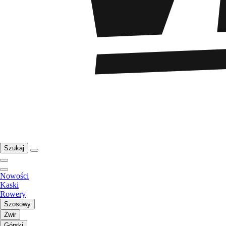
Szukaj
Nowości
Kaski
Rowery
Szosowy
Żwir
Górski