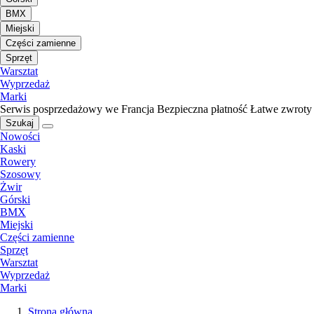
BMX
Miejski
Części zamienne
Sprzęt
Warsztat
Wyprzedaż
Marki
Serwis posprzedażowy we Francja
Bezpieczna płatność
Łatwe zwroty
Szukaj
Nowości
Kaski
Rowery
Szosowy
Żwir
Górski
BMX
Miejski
Części zamienne
Sprzęt
Warsztat
Wyprzedaż
Marki
Strona główna