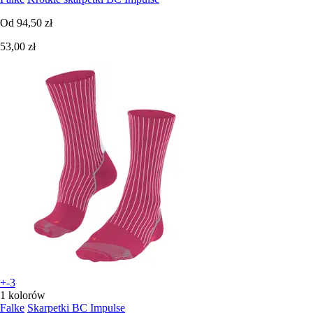
Od
94,50 zł
53,00 zł
+-3
1 kolorów
Falke
Skarpetki BC Impulse