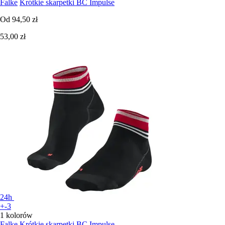
Falke
Krótkie skarpetki BC Impulse
Od
94,50 zł
53,00 zł
24h
+-3
1 kolorów
Falke
Krótkie skarpetki BC Impulse