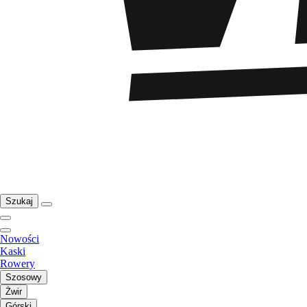
Szukaj
Nowości
Kaski
Rowery
Szosowy
Żwir
Górski