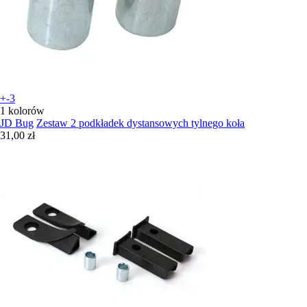
+-3
1 kolorów
JD Bug
Zestaw 2 podkładek dystansowych tylnego koła
31,00 zł