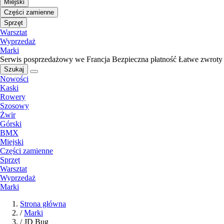
Miejski
Części zamienne
Sprzęt
Warsztat
Wyprzedaż
Marki
Serwis posprzedażowy we Francja
Bezpieczna płatność
Łatwe zwroty
Szukaj
Nowości
Kaski
Rowery
Szosowy
Żwir
Górski
BMX
Miejski
Części zamienne
Sprzęt
Warsztat
Wyprzedaż
Marki
Strona główna
/
Marki
/
JD Bug