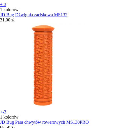
+-3
1 kolorów
JD Bug
Dźwignia zaciskowa MS132
31,00 zł
+-3
1 kolorów
JD Bug
Para chwytów rowerowych MS130PRO
68,50 zł