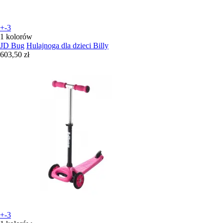
+-3
1 kolorów
JD Bug
Hulajnoga dla dzieci Billy
603,50 zł
+-3