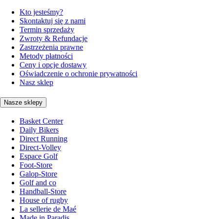
Kto jesteśmy?
Skontaktuj się z nami
Termin sprzedaży
Zwroty & Refundacje
Zastrzeżenia prawne
Metody płatności
Ceny i opcje dostawy
Oświadczenie o ochronie prywatności
Nasz sklep
Nasze sklepy
Basket Center
Daily Bikers
Direct Running
Direct-Volley
Espace Golf
Foot-Store
Galop-Store
Golf and co
Handball-Store
House of rugby
La sellerie de Maé
Made in Paradis