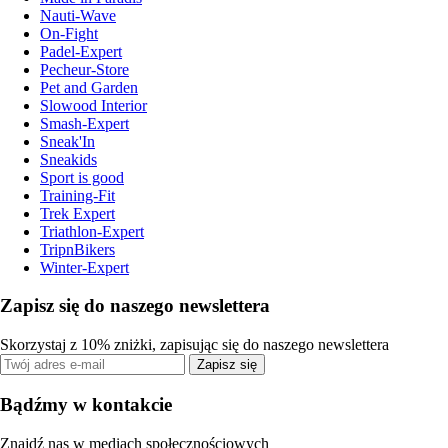
Nauti-Wave
On-Fight
Padel-Expert
Pecheur-Store
Pet and Garden
Slowood Interior
Smash-Expert
Sneak'In
Sneakids
Sport is good
Training-Fit
Trek Expert
Triathlon-Expert
TripnBikers
Winter-Expert
Zapisz się do naszego newslettera
Skorzystaj z 10% zniżki, zapisując się do naszego newslettera
Zapisz się
Bądźmy w kontakcie
Znajdź nas w mediach społecznościowych