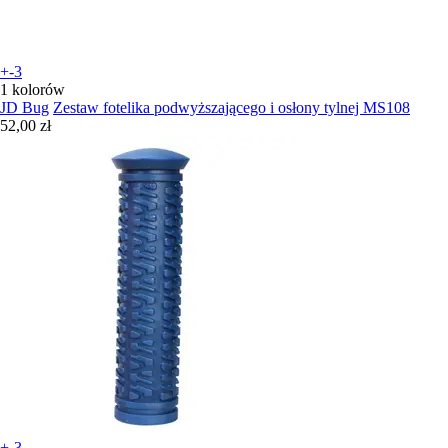
+-3
1 kolorów
JD Bug
Zestaw fotelika podwyższającego i osłony tylnej MS108
52,00 zł
+-3