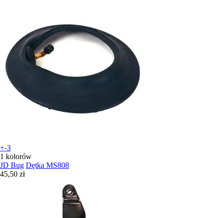
+-3
1 kolorów
JD Bug
Dętka MS808
45,50 zł