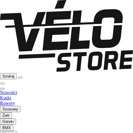
Szukaj
Nowości
Kaski
Rowery
Szosowy
Żwir
Górski
BMX