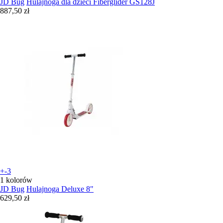
JD Bug
Hulajnoga dla dzieci Fiberglider GS128J
887,50 zł
+-3
1 kolorów
JD Bug
Hulajnoga Deluxe 8"
629,50 zł