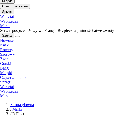
Miejski
Części zamienne
Sprzęt
Warsztat
Wyprzedaż
Marki
Serwis posprzedażowy we Francja
Bezpieczna płatność
Łatwe zwroty
Szukaj
Nowości
Kaski
Rowery
Szosowy
Żwir
Górski
BMX
Miejski
Części zamienne
Sprzęt
Warsztat
Wyprzedaż
Marki
Strona główna
/
Marki
/
R Flect