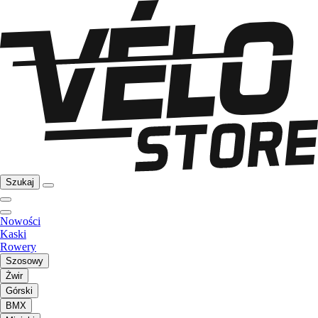
Szukaj
Nowości
Kaski
Rowery
Szosowy
Żwir
Górski
BMX