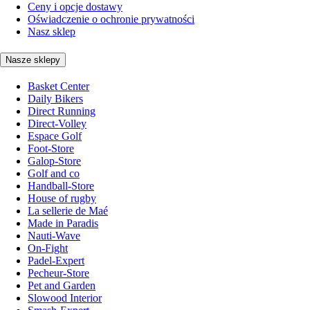
Ceny i opcje dostawy
Oświadczenie o ochronie prywatności
Nasz sklep
Nasze sklepy
Basket Center
Daily Bikers
Direct Running
Direct-Volley
Espace Golf
Foot-Store
Galop-Store
Golf and co
Handball-Store
House of rugby
La sellerie de Maé
Made in Paradis
Nauti-Wave
On-Fight
Padel-Expert
Pecheur-Store
Pet and Garden
Slowood Interior