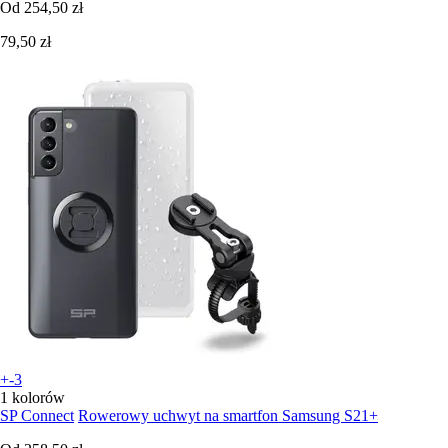
Od
254,50 zł
79,50 zł
+-3
1 kolorów
SP Connect
Rowerowy uchwyt na smartfon Samsung S21+