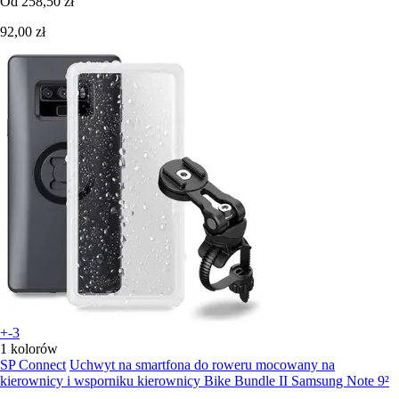
Od
258,50 zł
92,00 zł
+-3
1 kolorów
SP Connect
Uchwyt na smartfona do roweru mocowany na
kierownicy i wsporniku kierownicy Bike Bundle II Samsung Note 9²