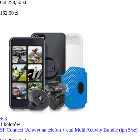
Od
258,50 zł
162,50 zł
+-3
1 kolorów
SP Connect
Uchwyt na telefon + etui Multi Activity Bundle (iph 5/se)