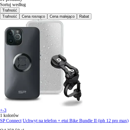
Sortuj według
Trafność
Trafność
Cena rosnąco
Cena malejąco
Rabat
+-3
1 kolorów
SP Connect
Uchwyt na telefon + etui Bike Bundle II (iph 12 pro max)