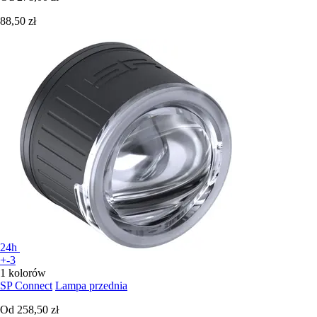
88,50 zł
24h
+-3
1 kolorów
SP Connect
Lampa przednia
Od
258,50 zł