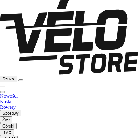
Szukaj
Nowości
Kaski
Rowery
Szosowy
Żwir
Górski
BMX