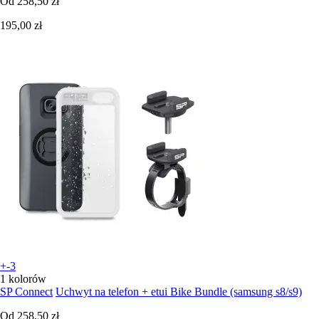
Od
258,50 zł
195,00 zł
+-3
1 kolorów
SP Connect
Uchwyt na telefon + etui Bike Bundle (samsung s8/s9)
Od
258,50 zł