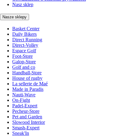
Nasz sklep
Nasze sklepy
Basket Center
Daily Bikers
Direct Running
Direct-Volley
Espace Golf
Foot-Store
Galop-Store
Golf and co
Handball-Store
House of rugby
La sellerie de Maé
Made in Paradis
Nauti-Wave
On-Fight
Padel-Expert
Pecheur-Store
Pet and Garden
Slowood Interior
Smash-Expert
Sneak'In