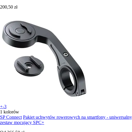
200,50 zł
+-3
1 kolorów
SP Connect
Pakiet uchwytów rowerowych na smartfony - uniwersalny
zestaw mocujący SPC+