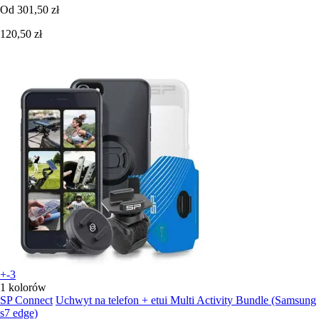
Od
301,50 zł
120,50 zł
+-3
1 kolorów
SP Connect
Uchwyt na telefon + etui Multi Activity Bundle (Samsung
s7 edge)