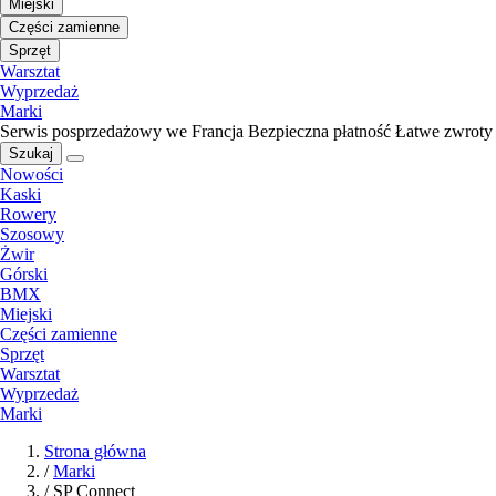
Miejski
Części zamienne
Sprzęt
Warsztat
Wyprzedaż
Marki
Serwis posprzedażowy we Francja
Bezpieczna płatność
Łatwe zwroty
Szukaj
Nowości
Kaski
Rowery
Szosowy
Żwir
Górski
BMX
Miejski
Części zamienne
Sprzęt
Warsztat
Wyprzedaż
Marki
Strona główna
/
Marki
/
SP Connect