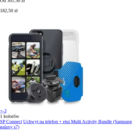
Od
301,50 zł
182,50 zł
+-3
1 kolorów
SP Connect
Uchwyt na telefon + etui Multi Activity Bundle (Samsung
galaxy s7)