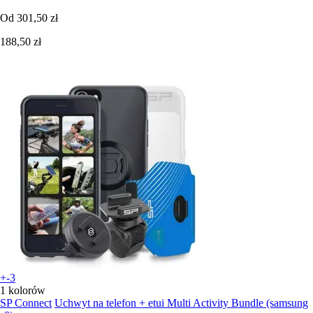
Od
301,50 zł
188,50 zł
+-3
1 kolorów
SP Connect
Uchwyt na telefon + etui Multi Activity Bundle (samsung