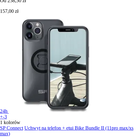
Od
258,50 zł
157,00 zł
24h
+-3
1 kolorów
SP Connect
Uchwyt na telefon + etui Bike Bundle II (11pro max/xs
max)