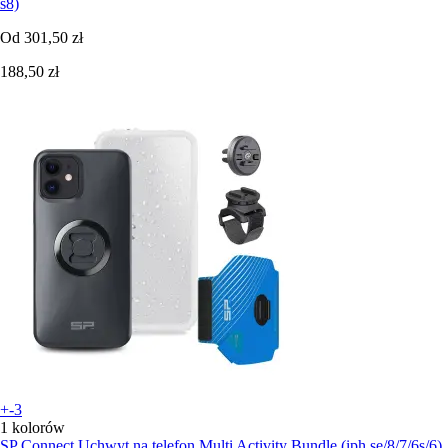
s8)
Od
301,50 zł
188,50 zł
+-3
1 kolorów
SP Connect
Uchwyt na telefon Multi Activity Bundle (iph se/8/7/6s/6)