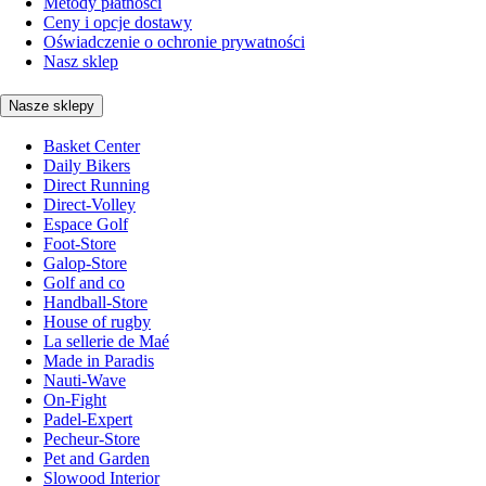
Metody płatności
Ceny i opcje dostawy
Oświadczenie o ochronie prywatności
Nasz sklep
Nasze sklepy
Basket Center
Daily Bikers
Direct Running
Direct-Volley
Espace Golf
Foot-Store
Galop-Store
Golf and co
Handball-Store
House of rugby
La sellerie de Maé
Made in Paradis
Nauti-Wave
On-Fight
Padel-Expert
Pecheur-Store
Pet and Garden
Slowood Interior