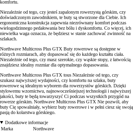
komfortu.
Niezależnie od tego, czy jesteś zapalonym rowerzystą górskim, czy
doświadczonym zawodnikiem, te buty są stworzone dla Ciebie. Ich
ergonomiczna konstrukcja zapewnia niezrównany komfort podczas
wielogodzinnego pedałowania bez bólu i dyskomfortu. Co więcej, ich
niewielka waga oznacza, że będziesz w stanie zachować zwinność na
szlakach.
Northwave Multicross Plus GTX Buty rowerowe są dostępne w
różnych rozmiarach, aby dopasować się do każdego kształtu ciała.
Niezależnie od tego, czy masz szerokie, czy wąskie stopy, z łatwością
znajdziesz idealny rozmiar dla optymalnego dopasowania.
Northwave Multicross Plus GTX tous Niezależnie od tego, czy
szukasz najwyższej wydajności, czy komfortu na szlaku, buty
rowerowe są idealnym wyborem dla rowerzystów górskich. Dzięki
stylowemu wzornictwu, najnowocześniejszej technologii i najwyższej
jakości, buty te będą towarzyszyć Ci podczas wszystkich przygód na
rowerze górskim. Northwave Multicross Plus GTX Nie pozwól, aby
buty Cię spowalniały, wybierz buty rowerowe i w pełni ciesz się swoją
pasją do kolarstwa górskiego.
Dodatkowe informacje
Marka
Northwave