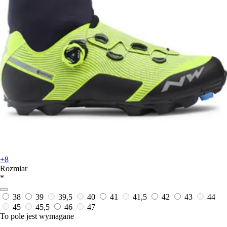
+8
Rozmiar
*
38
39
39,5
40
41
41,5
42
43
44
45
45,5
46
47
To pole jest wymagane