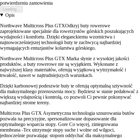
potwierdzeniu zamowienia
Loading...
Opis
Northwave Multicross Plus GTXOdkryj buty rowerowe
zaprojektowane specjalnie dla rowerzystów górskich poszukujących
wydajności i komfortu. Dzięki eleganckiemu wzornictwu i
najnowocześniejszej technologii buty te zachwycą najbardziej
wymagających entuzjastów kolarstwa górskiego.
Northwave Multicross Plus GTX Marka słynie z wysokiej jakości
produktów, a buty rowerowe nie są wyjątkiem. Wykonane z
najwyższej klasy materiałów, oferują wyjątkową wytrzymałość i
trwałość, nawet w najtrudniejszych warunkach.
Dzięki karbonowej podeszwie buty te oferują optymalną sztywność
dla maksymalnego przenoszenia mocy. Będziesz w stanie pedałować z
większą wydajnością i kontrolą, co pozwoli Ci pewnie pokonywać
najbardziej strome tereny.
Multicross Plus GTX Asymetryczna technologia sznurowania butów
pozwala na precyzyjne, spersonalizowane dopasowanie dla
optymalnego wsparcia stopy. Gore Co więcej, zintegrowana
membrana -Tex utrzymuje stopy suche i wolne od wilgoci,
jednocześnie pozwalając stopom oddychać dla maksymalnego