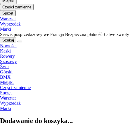
Miejski
Części zamienne
Sprzęt
Warsztat
Wyprzedaż
Marki
Serwis posprzedażowy we Francja
Bezpieczna płatność
Łatwe zwroty
Szukaj
Nowości
Kaski
Rowery
Szosowy
Żwir
Górski
BMX
Miejski
Części zamienne
Sprzęt
Warsztat
Wyprzedaż
Marki
Dodawanie do koszyka...