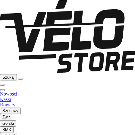
Szukaj
Nowości
Kaski
Rowery
Szosowy
Żwir
Górski
BMX