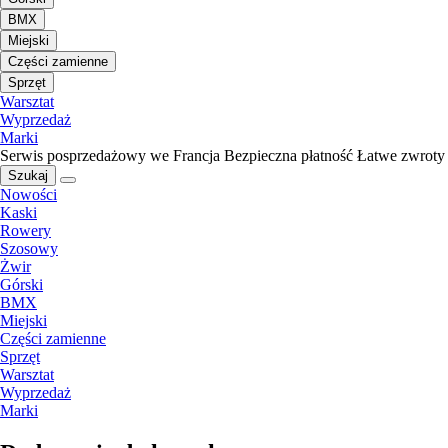
BMX
Miejski
Części zamienne
Sprzęt
Warsztat
Wyprzedaż
Marki
Serwis posprzedażowy we Francja
Bezpieczna płatność
Łatwe zwroty
Szukaj
Nowości
Kaski
Rowery
Szosowy
Żwir
Górski
BMX
Miejski
Części zamienne
Sprzęt
Warsztat
Wyprzedaż
Marki