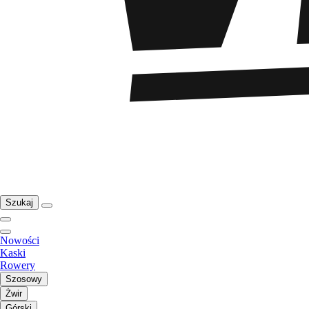
Szukaj
Nowości
Kaski
Rowery
Szosowy
Żwir
Górski