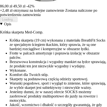
86,00 zł
49,50 zł
-42%
+2,48 zł
otrzymasz na kolejne zamowienie
Zostana naliczone po
potwierdzeniu zamowienia
Loading...
Opis
Krótka skarpeta Med-Comp.
Krótka skarpeta (19 cm) wykonana z materiału BreathFit Socks
ze specjalnym ściegiem tkackim, który sprawia, że są one
bardziej rozciągliwe i kompresyjne w obszarze łydki.
Frotte w palcach amortyzuje i poprawia izolację w obszarze
palców.
Bezszwowa konstrukcja i wygodny mankiet na łydce sprawiają,
że produkt ten jest niezwykle wygodny i wydajny.
Wykonane.
Komfort dla Twoich stóp.
Skarpety są podstawową częścią odzieży sportowej.
Warunki pogodowe, sport i wygląd to zmienne, które sprawiają,
że wybór skarpet jest subiektywny i niezwykle ważny.
Jesteśmy dumni, że w naszej ofercie SOCKS możemy
zaoferować produkty multisportowe do jazdy na rowerze i
motocyklu.
Jakość, wzornictwo i dbałość o szczegóły gwarantują, że gdy