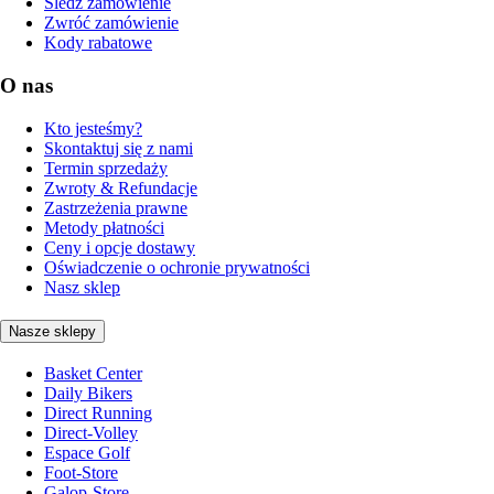
Śledź zamówienie
Zwróć zamówienie
Kody rabatowe
O nas
Kto jesteśmy?
Skontaktuj się z nami
Termin sprzedaży
Zwroty & Refundacje
Zastrzeżenia prawne
Metody płatności
Ceny i opcje dostawy
Oświadczenie o ochronie prywatności
Nasz sklep
Nasze sklepy
Basket Center
Daily Bikers
Direct Running
Direct-Volley
Espace Golf
Foot-Store
Galop-Store