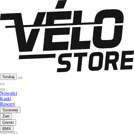
Szukaj
Nowości
Kaski
Rowery
Szosowy
Żwir
Górski
BMX