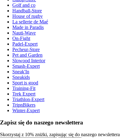
Golf and co
Handball-Store
House of rugby
La sellerie de Maé
Made in Paradis
Nauti-Wave
On-Fight
Padel-Expert
Pecheur-Store
Pet and Garden
Slowood Interior
Smash-Expert
Sneak'In
Sneakids
Sport is good
Training-Fit
Trek Expert
Triathlon-Expert
TripnBikers
Winter-Expert
Zapisz się do naszego newslettera
Skorzystaj z 10% zniżki, zapisując się do naszego newslettera