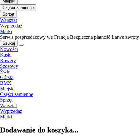
Miejski
Części zamienne
Sprzęt
Warsztat
Wyprzedaż
Marki
Serwis posprzedażowy we Francja
Bezpieczna płatność
Łatwe zwroty
Szukaj
Nowości
Kaski
Rowery
Szosowy
Żwir
Górski
BMX
Miejski
Części zamienne
Sprzęt
Warsztat
Wyprzedaż
Marki
Dodawanie do koszyka...