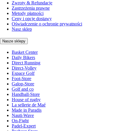
Zwroty & Refundacje
Zastrzeżenia prawne
Metody płatności
Ceny i opcje dostawy
Oświadczenie o ochronie prywatności
Nasz sklep
Nasze sklepy
Basket Center
Daily Bikers
Direct Running
Direct-Volley
Espace Golf
Foot-Store
Galop-Store
Golf and co
Handball-Store
House of rugby
La sellerie de Maé
Made in Paradis
Nauti-Wave
On-Fight
Padel-Expert