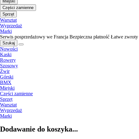
Miejski
Części zamienne
Sprzęt
Warsztat
Wyprzedaż
Marki
Serwis posprzedażowy we Francja
Bezpieczna płatność
Łatwe zwroty
Szukaj
Nowości
Kaski
Rowery
Szosowy
Żwir
Górski
BMX
Miejski
Części zamienne
Sprzęt
Warsztat
Wyprzedaż
Marki
Dodawanie do koszyka...