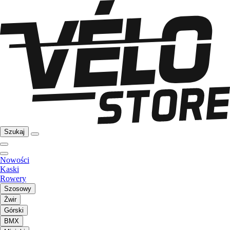
Szukaj
Nowości
Kaski
Rowery
Szosowy
Żwir
Górski
BMX