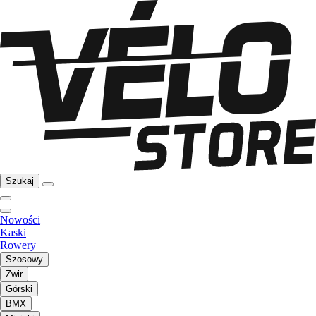
Szukaj
Nowości
Kaski
Rowery
Szosowy
Żwir
Górski
BMX