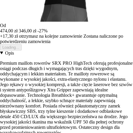
Od
474,00 zł
346,00 zł
-27%
+17,30 zł
otrzymasz na kolejne zamowienie
Zostana naliczone po
potwierdzeniu zamowienia
Loading...
Opis
Premium maillots rowerów SRX PRO HighTech oferują profesjonalne
osiągi podczas długich i wymagających tras dzięki wygodnym,
oddychającym i lekkim materiałom. Te mailloty rowerowe są
wykonane z wysokiej jakości, extra-elastycznego nylonu i elastanu.
Jego rękawy o wysokiej kompresji, a także cięcie laserowe bez szwów
i system antypoślizgowy Xtra Gripper zapewniają idealne
dopasowanie. Technologia Breathlock+ gwarantuje optymalną
oddychalność, a lekkie, szybko schnące materiały zapewniają
niezrównany komfort. Posiada również półautomatyczny zamek
błyskawiczny SBS, trzy tylne kieszenie i dodatkowe odblaskowe
detale 450 CD/LUX dla większego bezpieczeństwa na drodze. Jego
wysokiej jakości tkanina ma wskaźnik UPF 50 dla pełnej ochrony
przed promieniowaniem ultrafioletowym. Ostateczny design dla
wysokowydajnych rowerzystów.