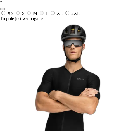
*
XS
S
M
L
XL
2XL
To pole jest wymagane