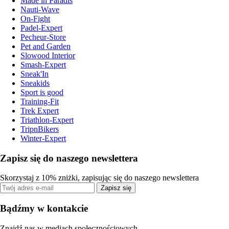
Made in Paradis
Nauti-Wave
On-Fight
Padel-Expert
Pecheur-Store
Pet and Garden
Slowood Interior
Smash-Expert
Sneak'In
Sneakids
Sport is good
Training-Fit
Trek Expert
Triathlon-Expert
TripnBikers
Winter-Expert
Zapisz się do naszego newslettera
Skorzystaj z 10% zniżki, zapisując się do naszego newslettera
Zapisz się
Bądźmy w kontakcie
Znajdź nas w mediach społecznościowych