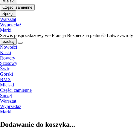
Miejski
Części zamienne
Sprzęt
Warsztat
Wyprzedaż
Marki
Serwis posprzedażowy we Francja
Bezpieczna płatność
Łatwe zwroty
Szukaj
Nowości
Kaski
Rowery
Szosowy
Żwir
Górski
BMX
Miejski
Części zamienne
Sprzęt
Warsztat
Wyprzedaż
Marki
Dodawanie do koszyka...