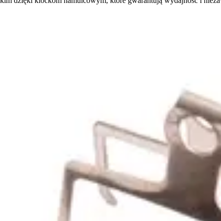
kim dzięki klockom hamulcowym, które gwarantują wydajność i niez