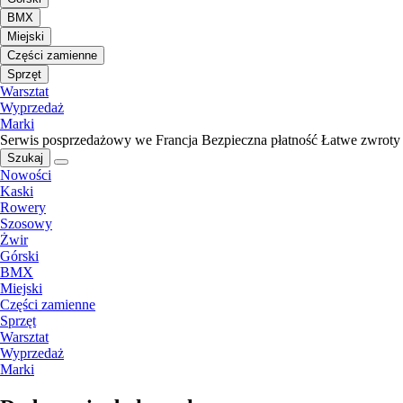
BMX
Miejski
Części zamienne
Sprzęt
Warsztat
Wyprzedaż
Marki
Serwis posprzedażowy we Francja
Bezpieczna płatność
Łatwe zwroty
Szukaj
Nowości
Kaski
Rowery
Szosowy
Żwir
Górski
BMX
Miejski
Części zamienne
Sprzęt
Warsztat
Wyprzedaż
Marki