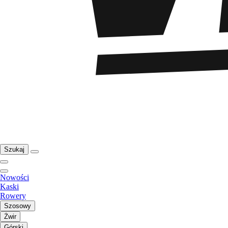
Szukaj
Nowości
Kaski
Rowery
Szosowy
Żwir
Górski