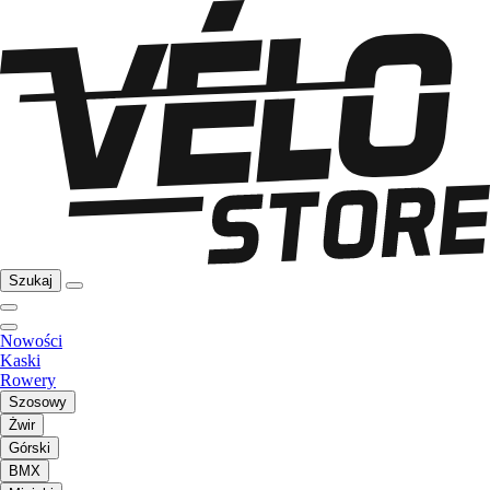
Szukaj
Nowości
Kaski
Rowery
Szosowy
Żwir
Górski
BMX