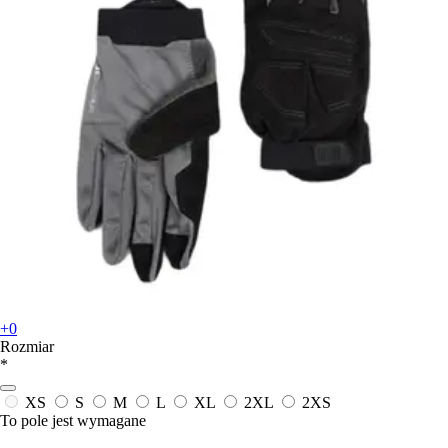
+0
Rozmiar
*
XS
S
M
L
XL
2XL
2XS
To pole jest wymagane