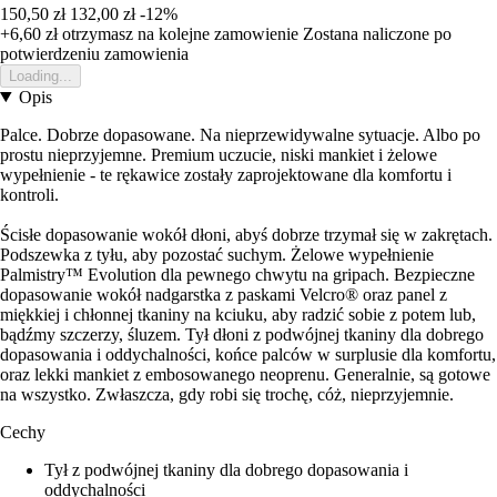
150,50 zł
132,00 zł
-12%
+6,60 zł
otrzymasz na kolejne zamowienie
Zostana naliczone po
potwierdzeniu zamowienia
Loading...
Opis
Palce. Dobrze dopasowane. Na nieprzewidywalne sytuacje. Albo po
prostu nieprzyjemne. Premium uczucie, niski mankiet i żelowe
wypełnienie - te rękawice zostały zaprojektowane dla komfortu i
kontroli.
Ścisłe dopasowanie wokół dłoni, abyś dobrze trzymał się w zakrętach.
Podszewka z tyłu, aby pozostać suchym. Żelowe wypełnienie
Palmistry™ Evolution dla pewnego chwytu na gripach. Bezpieczne
dopasowanie wokół nadgarstka z paskami Velcro® oraz panel z
miękkiej i chłonnej tkaniny na kciuku, aby radzić sobie z potem lub,
bądźmy szczerzy, śluzem. Tył dłoni z podwójnej tkaniny dla dobrego
dopasowania i oddychalności, końce palców w surplusie dla komfortu,
oraz lekki mankiet z embosowanego neoprenu. Generalnie, są gotowe
na wszystko. Zwłaszcza, gdy robi się trochę, cóż, nieprzyjemnie.
Cechy
Tył z podwójnej tkaniny dla dobrego dopasowania i
oddychalności