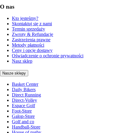
O nas
Kto jesteśmy?
Skontaktuj się z nami
Termin sprzedaży
Zwroty & Refundacje
Zastrzeżenia prawne
Metody płatności
Ceny i opcje dostawy
Oświadczenie o ochronie prywatności
Nasz sklep
Nasze sklepy
Basket Center
Daily Bikers
Direct Running
Direct-Volley
Espace Golf
Foot-Store
Galop-Store
Golf and co
Handball-Store
House of rugby