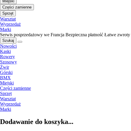
Miejski
Części zamienne
Sprzęt
Warsztat
Wyprzedaż
Marki
Serwis posprzedażowy we Francja
Bezpieczna płatność
Łatwe zwroty
Szukaj
Nowości
Kaski
Rowery
Szosowy
Żwir
Górski
BMX
Miejski
Części zamienne
Sprzęt
Warsztat
Wyprzedaż
Marki
Dodawanie do koszyka...