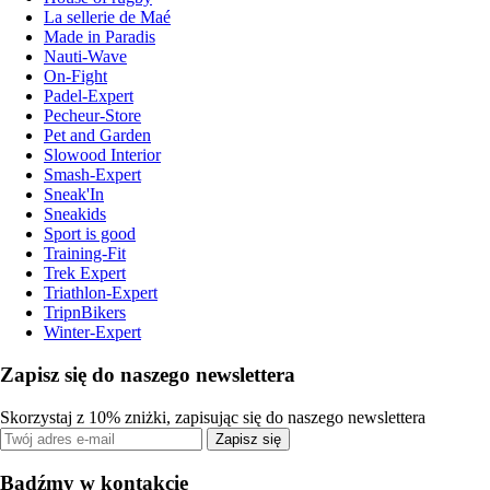
La sellerie de Maé
Made in Paradis
Nauti-Wave
On-Fight
Padel-Expert
Pecheur-Store
Pet and Garden
Slowood Interior
Smash-Expert
Sneak'In
Sneakids
Sport is good
Training-Fit
Trek Expert
Triathlon-Expert
TripnBikers
Winter-Expert
Zapisz się do naszego newslettera
Skorzystaj z 10% zniżki, zapisując się do naszego newslettera
Zapisz się
Bądźmy w kontakcie