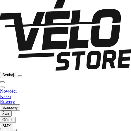
Szukaj
Nowości
Kaski
Rowery
Szosowy
Żwir
Górski
BMX