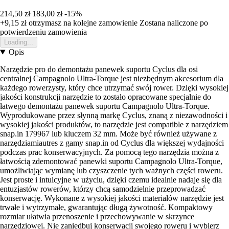
214,50 zł
183,00 zł
-15%
+9,15 zł
otrzymasz na kolejne zamowienie
Zostana naliczone po
potwierdzeniu zamowienia
Loading...
Opis
Narzędzie pro do demontażu panewek suportu Cyclus dla osi
centralnej Campagnolo Ultra-Torque jest niezbędnym akcesorium dla
każdego rowerzysty, który chce utrzymać swój rower. Dzięki wysokiej
jakości konstrukcji narzędzie to zostało opracowane specjalnie do
łatwego demontażu panewek suportu Campagnolo Ultra-Torque.
Wyprodukowane przez słynną markę Cyclus, znaną z niezawodności i
wysokiej jakości produktów, to narzędzie jest compatible z narzędziem
snap.in 179967 lub kluczem 32 mm. Może być również używane z
narzędziamiautres z gamy snap.in od Cyclus dla większej wydajności
podczas prac konserwacyjnych. Za pomocą tego narzędzia można z
łatwością zdemontować panewki suportu Campagnolo Ultra-Torque,
umożliwiając wymianę lub czyszczenie tych ważnych części roweru.
Jest proste i intuicyjne w użyciu, dzięki czemu idealnie nadaje się dla
entuzjastów rowerów, którzy chcą samodzielnie przeprowadzać
konserwację. Wykonane z wysokiej jakości materiałów narzędzie jest
trwałe i wytrzymałe, gwarantując długą żywotność. Kompaktowy
rozmiar ułatwia przenoszenie i przechowywanie w skrzynce
narzędziowej. Nie zaniedbuj konserwacji swojego roweru i wybierz