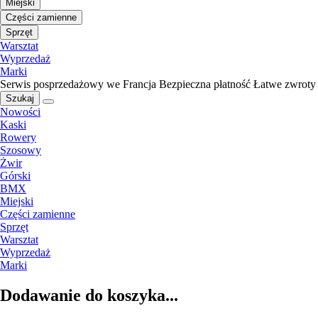
Miejski
Części zamienne
Sprzęt
Warsztat
Wyprzedaż
Marki
Serwis posprzedażowy we Francja
Bezpieczna płatność
Łatwe zwroty
Szukaj
Nowości
Kaski
Rowery
Szosowy
Żwir
Górski
BMX
Miejski
Części zamienne
Sprzęt
Warsztat
Wyprzedaż
Marki
Dodawanie do koszyka...