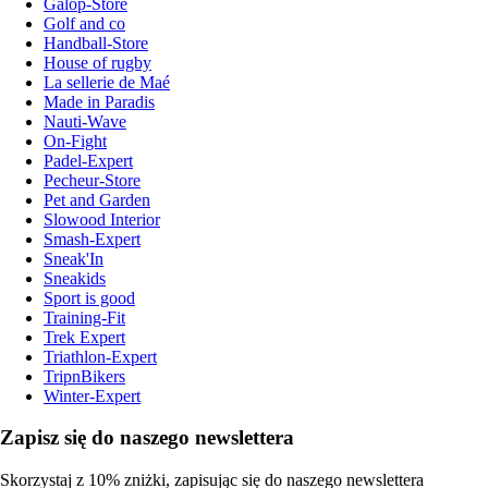
Galop-Store
Golf and co
Handball-Store
House of rugby
La sellerie de Maé
Made in Paradis
Nauti-Wave
On-Fight
Padel-Expert
Pecheur-Store
Pet and Garden
Slowood Interior
Smash-Expert
Sneak'In
Sneakids
Sport is good
Training-Fit
Trek Expert
Triathlon-Expert
TripnBikers
Winter-Expert
Zapisz się do naszego newslettera
Skorzystaj z 10% zniżki, zapisując się do naszego newslettera