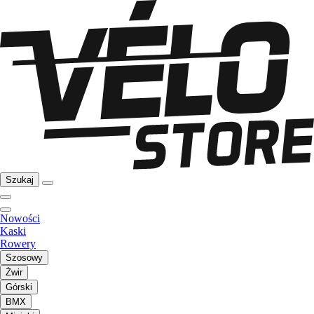
Szukaj
Nowości
Kaski
Rowery
Szosowy
Żwir
Górski
BMX