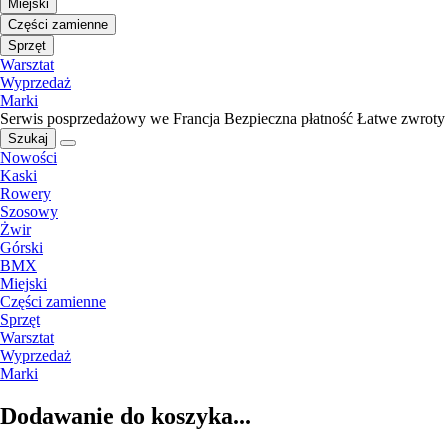
Miejski
Części zamienne
Sprzęt
Warsztat
Wyprzedaż
Marki
Serwis posprzedażowy we Francja
Bezpieczna płatność
Łatwe zwroty
Szukaj
Nowości
Kaski
Rowery
Szosowy
Żwir
Górski
BMX
Miejski
Części zamienne
Sprzęt
Warsztat
Wyprzedaż
Marki
Dodawanie do koszyka...