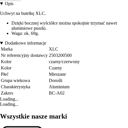
Opis
Uchwyt na butelkę XLC.
Dzięki bocznej wyściółce można spokojnie trzymać nawet
aluminiowe puszki.
Waga: ok. 69g.
Dodatkowe informacje
Marka
XLC
Nr referencyjny dostawcy
2503200500
Kolor
czarny/czerwony
Kolor
Czarny
Płeć
Mieszane
Grupa wiekowa
Dorośli
Charakterystyka
Aluminium
Zakres
BC-A02
Loading...
Loading...
Wszystkie nasze marki