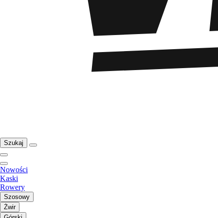
Szukaj
Nowości
Kaski
Rowery
Szosowy
Żwir
Górski