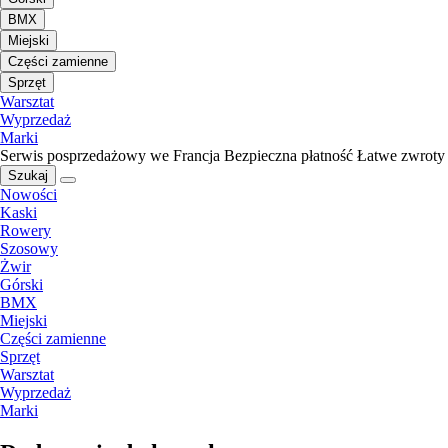
BMX
Miejski
Części zamienne
Sprzęt
Warsztat
Wyprzedaż
Marki
Serwis posprzedażowy we Francja
Bezpieczna płatność
Łatwe zwroty
Szukaj
Nowości
Kaski
Rowery
Szosowy
Żwir
Górski
BMX
Miejski
Części zamienne
Sprzęt
Warsztat
Wyprzedaż
Marki