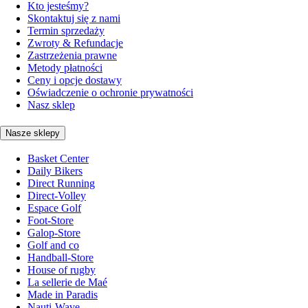
Kto jesteśmy?
Skontaktuj się z nami
Termin sprzedaży
Zwroty & Refundacje
Zastrzeżenia prawne
Metody płatności
Ceny i opcje dostawy
Oświadczenie o ochronie prywatności
Nasz sklep
Nasze sklepy
Basket Center
Daily Bikers
Direct Running
Direct-Volley
Espace Golf
Foot-Store
Galop-Store
Golf and co
Handball-Store
House of rugby
La sellerie de Maé
Made in Paradis
Nauti-Wave