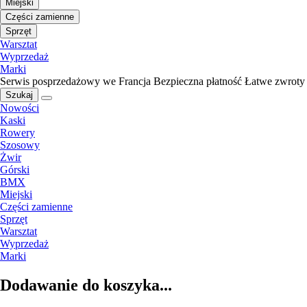
Miejski
Części zamienne
Sprzęt
Warsztat
Wyprzedaż
Marki
Serwis posprzedażowy we Francja
Bezpieczna płatność
Łatwe zwroty
Szukaj
Nowości
Kaski
Rowery
Szosowy
Żwir
Górski
BMX
Miejski
Części zamienne
Sprzęt
Warsztat
Wyprzedaż
Marki
Dodawanie do koszyka...