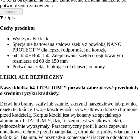
potwierdzeniu zamowienia
Loading...
Opis
Cechy produktu
Wytrzymały i lekki
Specjalnie hartowana stalowa szekla z powłoką NANO
PROTECT™ dla lepszej odporności na korozję
64TI/50HB60-150: Zdejmowana szekla o regulowanym
rozmiarze od 60 do 150 mm
Podwójna szekla blokująca dla lepszej ochrony
LEKKI, ALE BEZPIECZNY
Nasza kłódka 64 TITALIUM™ pozwala zabezpieczyć przedmioty
o średnim ryzyku kradzieży.
Drzwi lub bramy, szafy lub szatnie, skrzynki narzędziowe lub piwnice:
dzięki tej kłódce Twoje kosztowności są wyjątkowo dobrze chronione
przed kradzieżą. Korpus kłódki jest wykonany ze specjalnego
aluminium TITALIUM™, dzięki czemu jest wyjątkowo lekki, a
jednocześnie wytrzymały. Paracentryczny profil klucza zapewnia
dodatkową ochronę przed manipulacją, utrudniając próby włamania do
kłódki 64 Titalium. W przypadku konieczności łączenia oddalonych