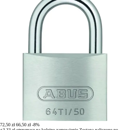
72,50 zł
66,50 zł
-8%
+3,33 zł
otrzymasz na kolejne zamowienie
Zostana naliczone po