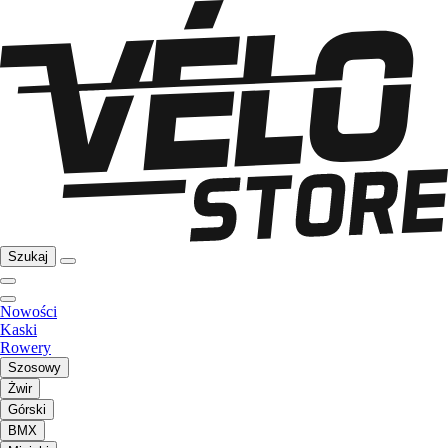
Szukaj
Nowości
Kaski
Rowery
Szosowy
Żwir
Górski
BMX