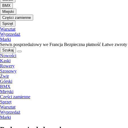
BMX
Miejski
Części zamienne
Sprzęt
Warsztat
Wyprzedaż
Marki
Serwis posprzedażowy we Francja
Bezpieczna płatność
Łatwe zwroty
Szukaj
Nowości
Kaski
Rowery
Szosowy
Żwir
Górski
BMX
Miejski
Części zamienne
Sprzęt
Warsztat
Wyprzedaż
Marki