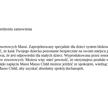
ierdzeniu zamowienia
rowerowych Massi. Zaprojektowany specjalnie dla dzieci system blo
że kask Twojego dziecka pozostanie bezpiecznie na swoim miejscu pr
rawia, że jest odpowiedni dla małych dzieci. Wyprodukowana przez re
iów rowerowych. Możesz więc mieć pewność, że otrzymujesz produkt wy
ki zapięciu Massi Masso Child możesz jeździć ze spokojem, wiedząc, 
sso Child, aby uzyskać absolutny spokój duchaesprit.