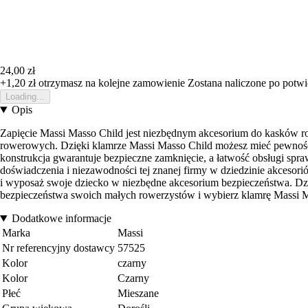
24,00 zł
+1,20 zł
otrzymasz na kolejne zamowienie
Zostana naliczone po potw
Loading...
Opis
Zapięcie Massi Masso Child jest niezbędnym akcesorium do kasków 
rowerowych. Dzięki klamrze Massi Masso Child możesz mieć pewność, 
konstrukcja gwarantuje bezpieczne zamknięcie, a łatwość obsługi sp
doświadczenia i niezawodności tej znanej firmy w dziedzinie akcesor
i wyposaż swoje dziecko w niezbędne akcesorium bezpieczeństwa. Dzię
bezpieczeństwa swoich małych rowerzystów i wybierz klamrę Massi Ma
Dodatkowe informacje
Marka
Massi
Nr referencyjny dostawcy
57525
Kolor
czarny
Kolor
Czarny
Płeć
Mieszane