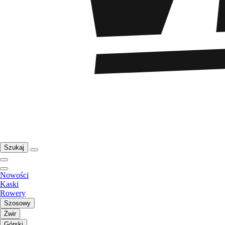
Szukaj
Nowości
Kaski
Rowery
Szosowy
Żwir
Górski