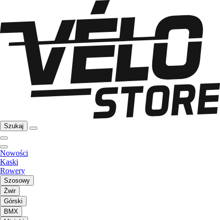
Szukaj
Nowości
Kaski
Rowery
Szosowy
Żwir
Górski
BMX