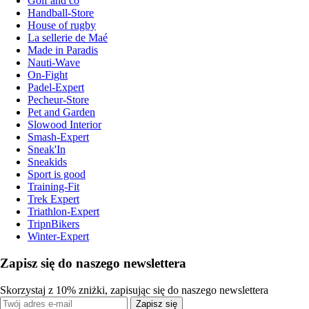
Golf and co
Handball-Store
House of rugby
La sellerie de Maé
Made in Paradis
Nauti-Wave
On-Fight
Padel-Expert
Pecheur-Store
Pet and Garden
Slowood Interior
Smash-Expert
Sneak'In
Sneakids
Sport is good
Training-Fit
Trek Expert
Triathlon-Expert
TripnBikers
Winter-Expert
Zapisz się do naszego newslettera
Skorzystaj z 10% zniżki, zapisując się do naszego newslettera
Zapisz się