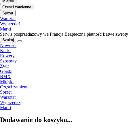
Miejski
Części zamienne
Sprzęt
Warsztat
Wyprzedaż
Marki
Serwis posprzedażowy we Francja
Bezpieczna płatność
Łatwe zwroty
Szukaj
Nowości
Kaski
Rowery
Szosowy
Żwir
Górski
BMX
Miejski
Części zamienne
Sprzęt
Warsztat
Wyprzedaż
Marki
Dodawanie do koszyka...